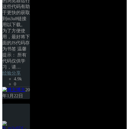
的浏览器运行
这些代码有助
于更快的获取
到m3u8链接
用以下载。 
为了方便使
用，最好将下
面的JS代码存
为书签 温馨
提示： 所有
代码仅供学
习，请… 
经验分享
4.9k
0
博主
20
年1月22日