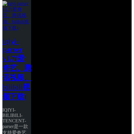
iqiyi-
parser 
v1.7(爱
奇艺、腾
讯视频、
bilibili视
频下载)
IQIYI-
BILIBILI-
TENCENT-
parser是一款
支持爱奇艺、