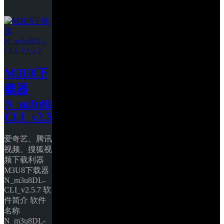
M3U8下
载器
N_m3u8DL-
CLI_v2.5.7
爱奇艺、腾讯
视频、搜狐视
频下载利器
M3U8下载器
N_m3u8DL-
CLI_v2.5.7 软
件简介 软件
名称 
N_m3u8DL-