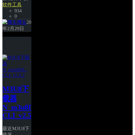
软件工具
934
0
博主
20
年2月29日
M3U8下
载器
N_m3u8DL-
CLI_v2.5.2
最近M3U8下
载器