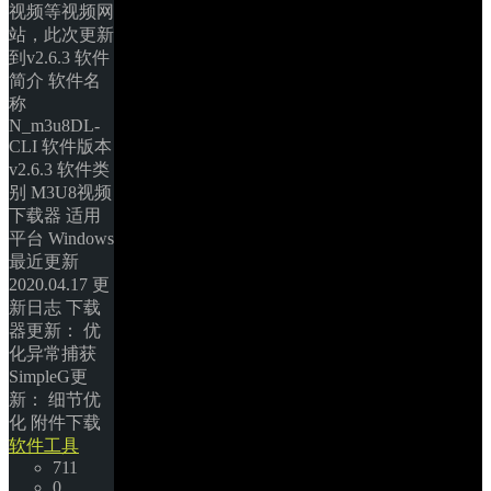
视频等视频网
站，此次更新
到v2.6.3 软件
简介 软件名
称 
N_m3u8DL-
CLI 软件版本 
v2.6.3 软件类
别 M3U8视频
下载器 适用
平台 Windows 
最近更新 
2020.04.17 更
新日志 下载
器更新： 优
化异常捕获 
SimpleG更
新： 细节优
化 附件下载 
软件工具
711
0