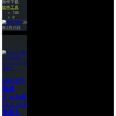
附件下载 
软件工具
748
0
博主
20
年2月25日
M3U8下
载器
N_m3u8DL-
CLI_v2.5.1【2020.02.24
更新】