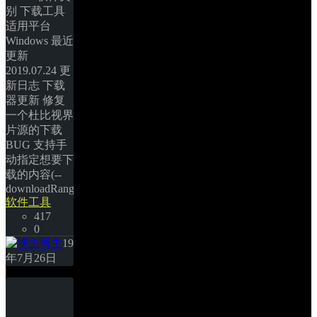
别 下载工具 
适用平台 
Windows 最近
更新 
2019.07.24 更
新日志 下载
器更新 修复
一个杜比视界
片源的下载
BUG 支持手
动指定想要下
载的内容(--
downloadRang… 
软件工具
417
0
博主
19
年7月26日