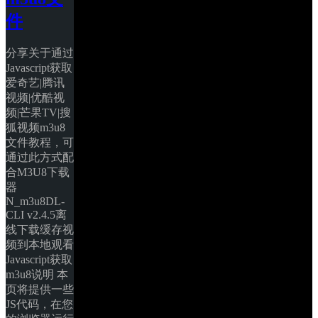
件
分享关于通过
Javascript获取
爱奇艺|腾讯
视频|优酷视
频|芒果TV|搜
狐视频m3u8
文件教程，可
通过此方式配
合M3U8下载
器
N_m3u8DL-
CLI v2.4.5离
线下载缓存视
频到本地观看 
Javascript获取
m3u8说明 本
页将提供一些
JS代码，在您