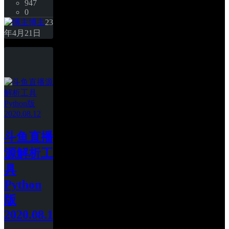
947
0
博主
23
年4月21日
斗鱼直播
源解析工
具
Python
版
2020.08.12