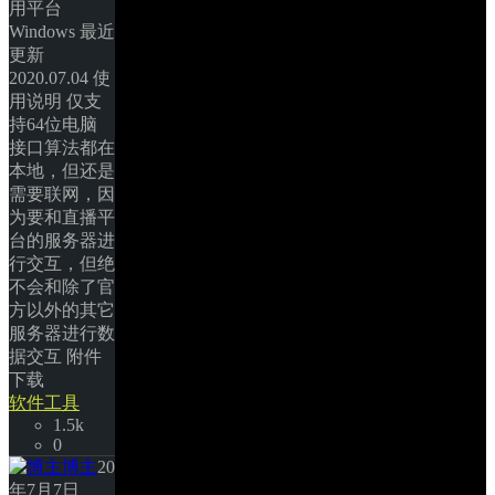
用平台 
Windows 最近
更新 
2020.07.04 使
用说明 仅支
持64位电脑 
接口算法都在
本地，但还是
需要联网，因
为要和直播平
台的服务器进
行交互，但绝
不会和除了官
方以外的其它
服务器进行数
据交互 附件
下载
软件工具
1.5k
0
博主
20
年7月7日