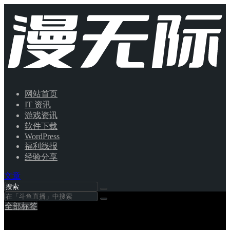
网站首页
IT 资讯
游戏资讯
软件下载
WordPress
福利线报
经验分享
文章
全部标签