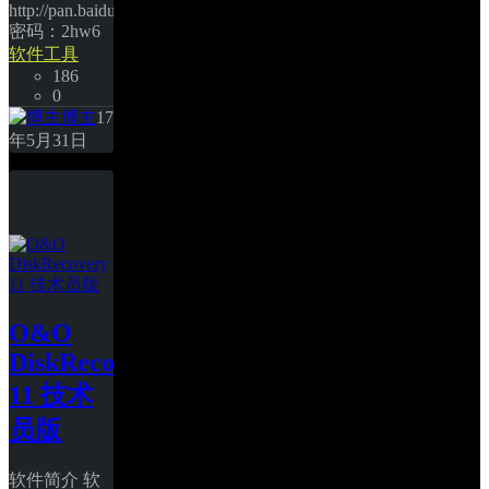
http://pan.baidu.com/s/1jH77xYm 
密码：2hw6 
软件工具
186
0
博主
17
年5月31日
O&O 
DiskRecovery 
11 技术
员版
软件简介 软