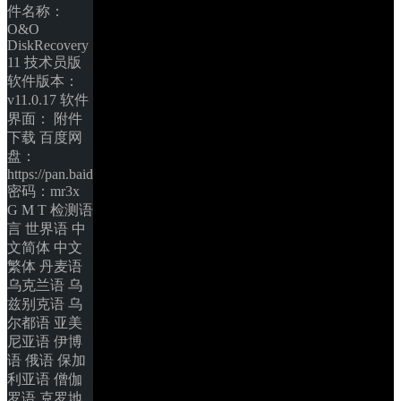
件名称：
O&O 
DiskRecovery 
11 技术员版 
软件版本：
v11.0.17 软件
界面： 附件
下载 百度网
盘：
https://pan.baidu.com/s/1eSxfpyq 
密码：mr3x 
G M T 检测语
言 世界语 中
文简体 中文
繁体 丹麦语 
乌克兰语 乌
兹别克语 乌
尔都语 亚美
尼亚语 伊博
语 俄语 保加
利亚语 僧伽
罗语 克罗地