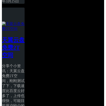
年3月25日
天翼云盘
免费2T
空间
分享个小资
讯：天翼云盘
免费2T空
间，刚刚测试
了下，下载速
度比百度云好
多了，上传也
很快，可能目
前用户较少的