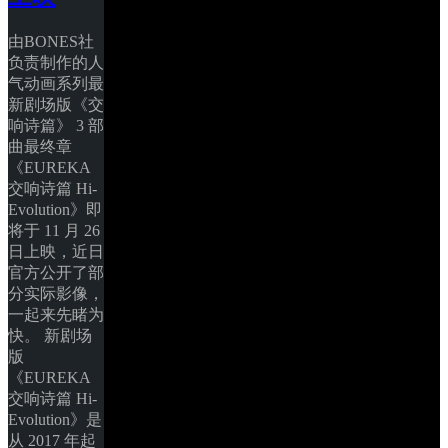
由BONES社
负责制作的人
气动画系列最
新剧场版《交
响诗篇》 3 部
曲最终章
《EUREKA 
交响诗篇 Hi-
Evolution》即
将于 11 月 26 
日上映，近日
官方公开了部
分实际影像，
一起来先睹为
快。 新剧场
版
《EUREKA 
交响诗篇 Hi-
Evolution》是
从 2017 年起