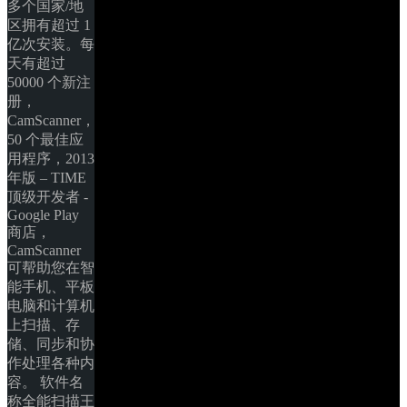
多个国家/地
区拥有超过 1 
亿次安装。每
天有超过 
50000 个新注
册，
CamScanner，
50 个最佳应
用程序，2013 
年版 – TIME 
顶级开发者 - 
Google Play 
商店，
CamScanner 
可帮助您在智
能手机、平板
电脑和计算机
上扫描、存
储、同步和协
作处理各种内
容。 软件名
称全能扫描王 