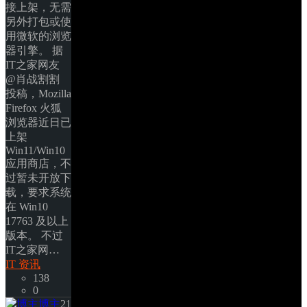
接上架，无需
另外打包或使
用微软的浏览
器引擎。 据
IT之家网友 
@肖战割割 
投稿，Mozilla 
Firefox 火狐
浏览器近日已
上架 
Win11/Win10 
应用商店，不
过暂未开放下
载，要求系统
在 Win10 
17763 及以上
版本。 不过
IT之家网… 
IT 资讯
138
0
博主
21