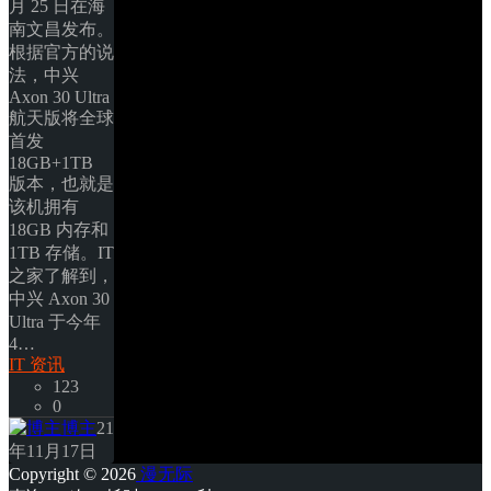
月 25 日在海
南文昌发布。 
根据官方的说
法，中兴 
Axon 30 Ultra 
航天版将全球
首发 
18GB+1TB 
版本，也就是
该机拥有 
18GB 内存和 
1TB 存储。IT
之家了解到，
中兴 Axon 30 
Ultra 于今年 
4… 
IT 资讯
123
0
博主
21
年11月17日
Copyright © 2026
漫无际